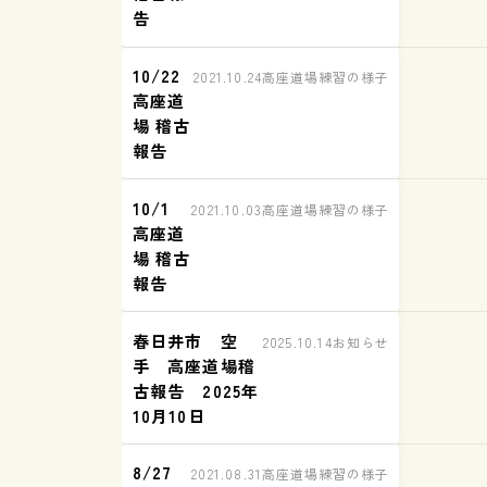
告
10/22
2021.10.24
高座道場練習の様子
高座道
場 稽古
報告
10/1
2021.10.03
高座道場練習の様子
高座道
場 稽古
報告
春日井市 空
2025.10.14
お知らせ
手 高座道場稽
古報告 2025年
10月10日
8/27
2021.08.31
高座道場練習の様子