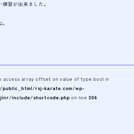
い練習が出来ました。
ね。
to access array offset on value of type bool in
public_html/rsj-karate.com/wp-
jinr/include/shortcode.php
on line
306