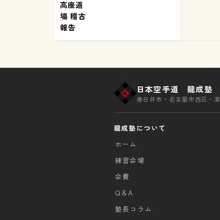
高座道
場 稽古
報告
日本空手道 龍成塾
春日井市・名古屋市西区・
龍成塾について
ホーム
練習会場
会費
Q＆A
塾長コラム