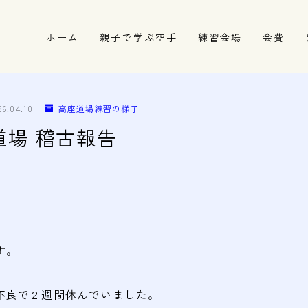
ホーム
親子で学ぶ空手
練習会場
会費
春日井市の道場
名古屋市西区の道場
26.04.10
高座道場練習の様子
清須市の道場
座道場 稽古報告
高蔵寺の道場
す。
不良で２週間休んでいました。