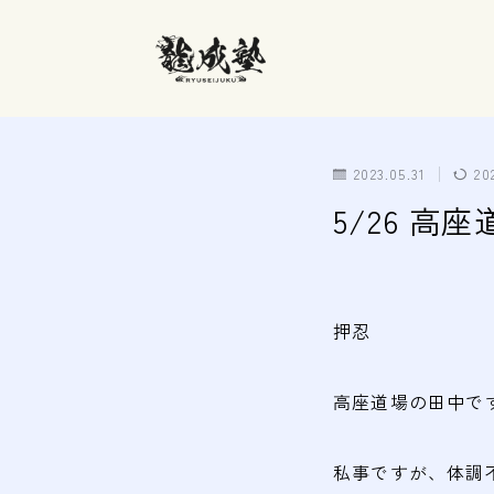
2023.05.31
20
5/26 高
押忍
高座道場の田中で
私事ですが、体調