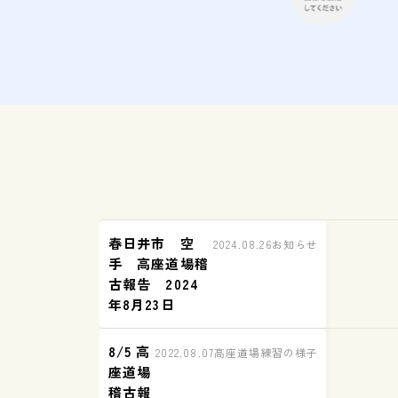
春日井市 空
2024.08.26
お知らせ
手 高座道場稽
古報告 2024
年8月23日
8/5 高
2022.08.07
高座道場練習の様子
座道場
稽古報