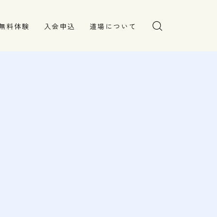
無料体験
入会申込
道場について
塾長より
指導部紹介
安全への取り組み
Q＆A