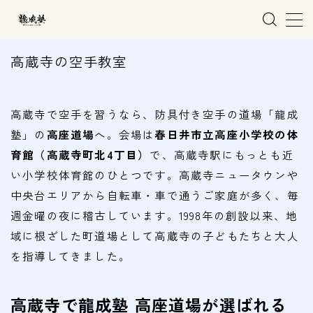
MENU
高蔵寺の空手教室
ホーム
高蔵寺で空手を習うなら、防具付き空手の道場「龍成
塾」の
高座道場
へ。会場は
春日井市立高座小学校の体
親子で学ぶ空手
育館（高蔵寺町北4丁目）
で、高蔵寺駅にもっとも近
い小学校体育館のひとつです。高蔵寺ニュータウンや
練習会場
中央台エリアから自転車・車で通うご家庭が多く、毎
春日井市の道場
週金曜の夜に稽古しています。1998年の創設以来、地
名古屋市西区の道場
域に根ざした町道場として高蔵寺の子どもたちと大人
清須市の道場
を指導してきました。
高蔵寺の道場
高蔵寺で龍成塾 高座道場が選ばれる