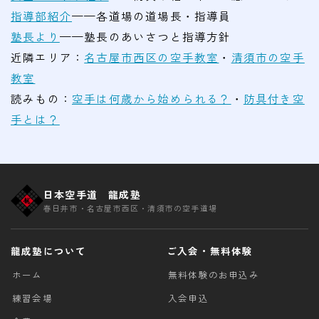
指導部紹介
——各道場の道場長・指導員
塾長より
——塾長のあいさつと指導方針
近隣エリア：
名古屋市西区の空手教室
・
清須市の空手
教室
読みもの：
空手は何歳から始められる？
・
防具付き空
手とは？
日本空手道 龍成塾
春日井市・名古屋市西区・清須市の空手道場
龍成塾について
ご入会・無料体験
ホーム
無料体験のお申込み
練習会場
入会申込