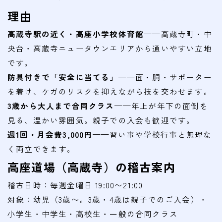
会費
理由
無料体験
高蔵寺駅の近く・高座小学校体育館
——高蔵寺町・中
央台・高蔵寺ニュータウンエリアから通いやすい立地
入会申込
です。
防具付きで「安全に当てる」
——面・胴・サポーター
道場について
を着け、ケガのリスクを抑えながら技を交わせます。
塾長より
3歳から大人まで合同クラス
——年上が年下の面倒を
見る、温かい雰囲気。親子での入会も歓迎です。
指導部紹介
週1回・月会費3,000円
——習い事や学校行事と無理な
安全への取り組み
く両立できます。
Q＆A
高座道場（高蔵寺）の稽古案内
稽古日時：毎週金曜日 19:00〜21:00
対象：幼児（3歳〜。3歳・4歳は親子でのご入会）・
小学生・中学生・高校生・一般の合同クラス