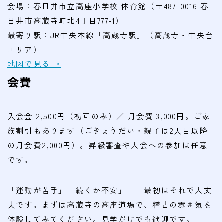
会場：春日井市立高座小学校 体育館（〒487-0016 春
日井市高蔵寺町北4丁目777-1）
最寄り駅：JR中央本線「高蔵寺駅」（高蔵寺・中央台
エリア）
地図で見る →
会費
入会金 2,500円（初回のみ）／ 月会費 3,000円。ご家
族割引もあります（ごきょうだい・親子は2人目以降
の月会費2,000円）。昇級審査や大会への参加は任意
です。
「運動が苦手」「続くか不安」——最初はそれで大丈
夫です。まずは高蔵寺の高座道場で、稽古の雰囲気を
体験してみてください。見学だけでも歓迎です。