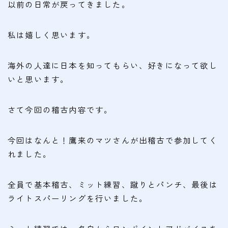
会費
以前の日常が戻ってきました。
無料体験
私は嬉しく思います。
入会申込
海外の人達に日本を知ってもらい、好きになって欲し
いと思います。
道場について
塾長より
さて今回の稽古内容です。
指導部紹介
今回はなんと！鷹来のマツさんが出稽古で参加してく
安全への取り組み
れました。
Q＆A
全員で基本稽古、ミット練習、蹴りとパンチ、最後は
ライトスパーリングを行いました。