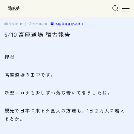
MENU
2022.06.12
2026.04.10
高座道場練習の様子
6/10 高座道場 稽古報告
ホーム
押忍
親子で学ぶ空手
高座道場の田中です。
練習会場
春日井市の道場
新型コロナも少しずつ落ち着いてきましたね。
名古屋市西区の道場
清須市の道場
観光で日本に来る外国人の方達も、1日２万人に増え
るとか。
高蔵寺の道場