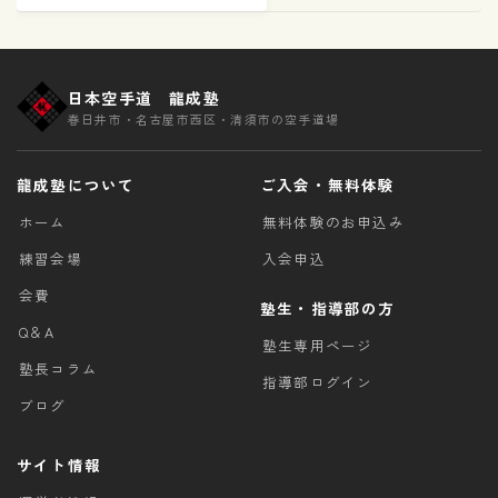
日本空手道 龍成塾
春日井市・名古屋市西区・清須市の空手道場
龍成塾について
ご入会・無料体験
ホーム
無料体験のお申込み
練習会場
入会申込
会費
塾生・指導部の方
Q＆A
塾生専用ページ
塾長コラム
指導部ログイン
ブログ
サイト情報