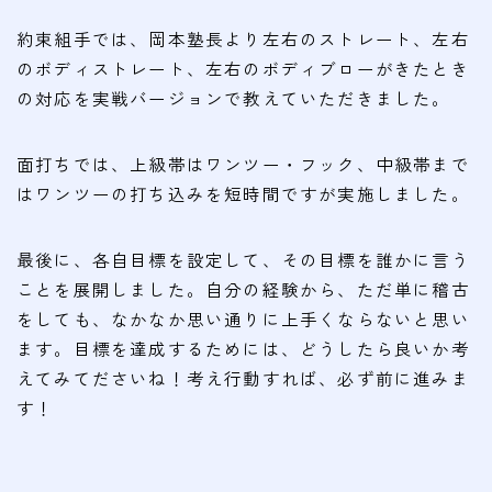
会費
約束組手では、岡本塾長より左右のストレート、左右
のボディストレート、左右のボディブローがきたとき
無料体験
の対応を実戦バージョンで教えていただきました。
入会申込
面打ちでは、上級帯はワンツー・フック、中級帯まで
道場について
はワンツーの打ち込みを短時間ですが実施しました。
塾長より
最後に、各自目標を設定して、その目標を誰かに言う
指導部紹介
ことを展開しました。自分の経験から、ただ単に稽古
安全への取り組み
をしても、なかなか思い通りに上手くならないと思い
ます。目標を達成するためには、どうしたら良いか考
Q＆A
えてみてださいね！考え行動すれば、必ず前に進みま
す！