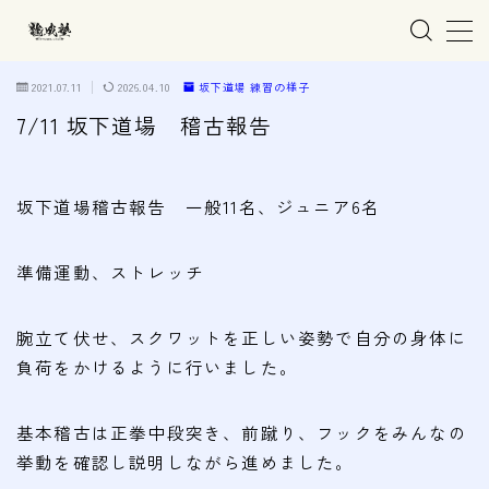
MENU
2021.07.11
2026.04.10
坂下道場 練習の様子
7/11 坂下道場 稽古報告
ホーム
坂下道場稽古報告 一般11名、ジュニア6名
親子で学ぶ空手
準備運動、ストレッチ
練習会場
春日井市の道場
腕立て伏せ、スクワットを正しい姿勢で自分の身体に
名古屋市西区の道場
負荷をかけるように行いました。
清須市の道場
基本稽古は正拳中段突き、前蹴り、フックをみんなの
高蔵寺の道場
挙動を確認し説明しながら進めました。