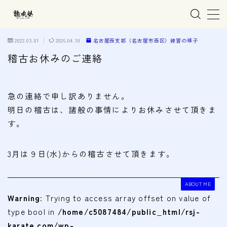
MENU
2022.03.01
2026.04.10
名古屋西支部（名古屋市西区）練習の様子
稽古お休みのご連絡
ホーム
急の連絡で申し訳ありません。
親子で学ぶ空手
明日の稽古は、諸般の事情によりお休みさせて頂きま
す。
練習会場
春日井市の道場
3月は９日(水)からの稽古させて頂きます。
名古屋市西区の道場
清須市の道場
ABOUT ME
Warning
: Trying to access array offset on value of
高蔵寺の道場
type bool in
/home/c5087484/public_html/rsj-
karate.com/wp-