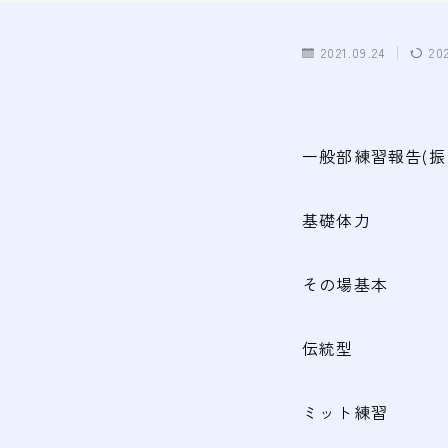
2021.09.24
20
一般部練習報告(振
基礎体力
その場基本
伝統型
ミット練習