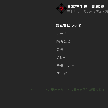
西
日本空手道 龍成塾
支
春日井市・名古屋市西区・
部
練
龍成塾について
習
報
ホーム
告
練習会場
会費
Q＆A
塾長コラム
ブログ
HOME
名古屋西支部（名古屋市西区）練習の様子
＞