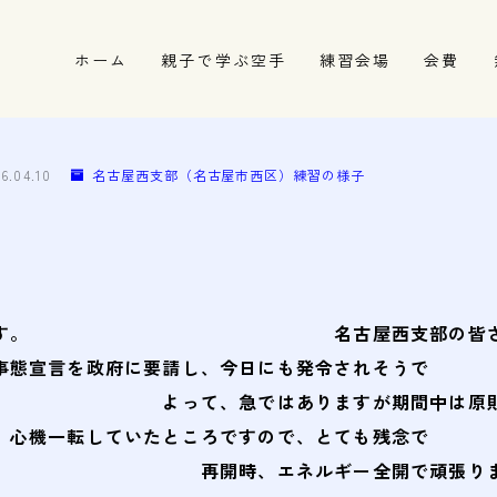
ホーム
親子で学ぶ空手
練習会場
会費
春日井市の道場
名古屋市西区の道場
26.04.10
名古屋西支部（名古屋市西区）練習の様子
清須市の道場
高蔵寺の道場
ざいます。 名古屋西支部の皆さんへ
事態宣言を政府に要請し、今日にも発令されそうで
て、急ではありますが期間中は原則稽古
、心機一転していたところですので、とても残念で
時、エネルギー全開で頑張りますの