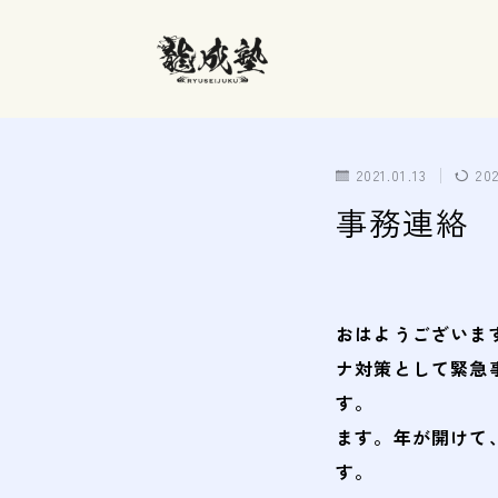
2021.01.13
20
事務連絡
おはようご
ナ対策として緊急
す。 よっ
ます。年が開けて
す。 再開