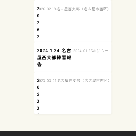
2
2026.02.19
名古屋西支部（名古屋市西区）練習の様子
0
2
6
2
1
2024 1 24 名古
8
2024.01.25
お知らせ
屋西支部練習報
名
告
古
屋
西
2
2023.03.01
名古屋西支部（名古屋市西区）練習の様子
支
0
部
2
練
3
習
3
報
1
告
名
古
屋