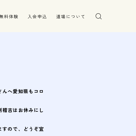
無料体験
入会申込
道場について
塾長より
指導部紹介
安全への取り組み
Q＆A
愛知県もコロ
はお休みにし
で、どうぞ宜