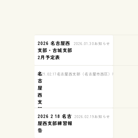
2026 名古屋西
2026.01.30
お知らせ
支部・古城支部
2月予定表
名
2021.02.17
名古屋西支部（名古屋市西区）練習の様子
古
屋
西
支
部
2026 2 18 名古
練
2026.02.19
お知らせ
屋西支部練習報
習
告
報
告