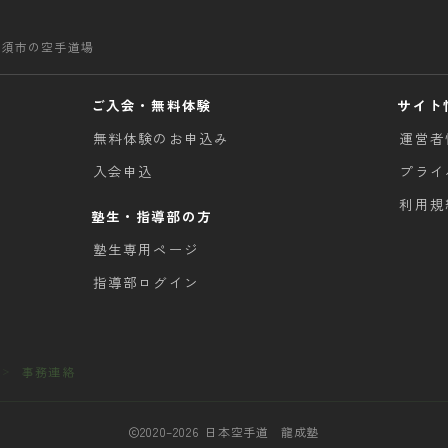
清須市の空手道場
ご入会・無料体験
サイト
無料体験のお申込み
運営者
入会申込
プライ
利用規
塾生・指導部の方
塾生専用ページ
指導部ログイン
事務連絡
＞
2020–2026 日本空手道 龍成塾