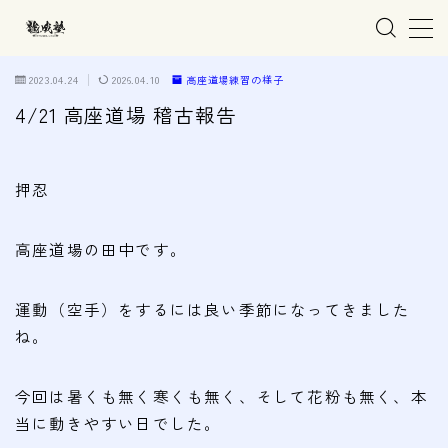
MENU
2023.04.24
2026.04.10
高座道場練習の様子
4/21 高座道場 稽古報告
ホーム
押忍
親子で学ぶ空手
高座道場の田中です。
練習会場
春日井市の道場
運動（空手）をするには良い季節になってきました
名古屋市西区の道場
ね。
清須市の道場
今回は暑くも無く寒くも無く、そして花粉も無く、本
高蔵寺の道場
当に動きやすい日でした。