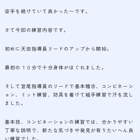
会費
空手を続けていて良かった〜です。
無料体験
さて今回の練習内容です。
入会申込
初めに天田指導員リードのアップから開始。
道場について
塾長より
最初の１０分で十分身体がほぐれました。
指導部紹介
そして宮尾指導員のリードで基本稽古、コンビネーシ
安全への取り組み
ョン、ミット練習、防具を着けて組手練習で汗を流し
Q＆A
ました。
基本技、コンビネーションの練習では、分かりやすい
丁寧な説明で、新たな気づきや発見が有りたいへん良
い練習でした。