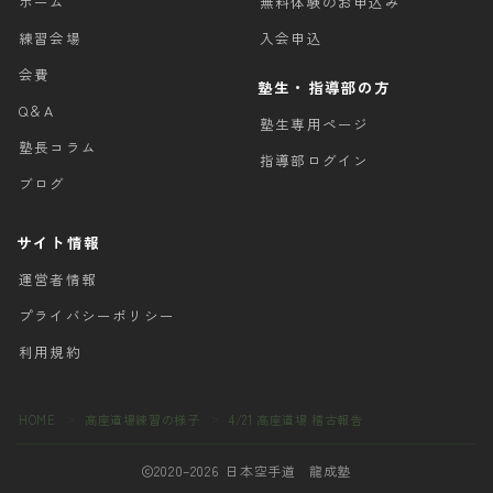
ホーム
無料体験のお申込み
練習会場
入会申込
会費
塾生・指導部の方
Q＆A
塾生専用ページ
塾長コラム
指導部ログイン
ブログ
サイト情報
運営者情報
プライバシーポリシー
利用規約
HOME
高座道場練習の様子
4/21 高座道場 稽古報告
＞
＞
2020–2026 日本空手道 龍成塾