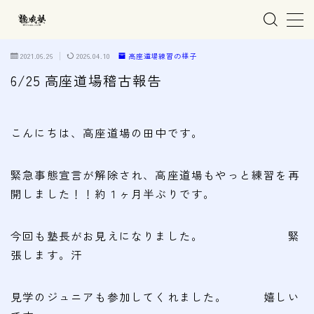
MENU
2021.06.26
2026.04.10
高座道場練習の様子
6/25 高座道場稽古報告
ホーム
こんにちは、高座道場の田中です。
親子で学ぶ空手
緊急事態宣言が解除され、高座道場もやっと練習を再
練習会場
開しました！！約１ヶ月半ぶりです。
春日井市の道場
名古屋市西区の道場
今回も塾長がお見えになりました。 緊
清須市の道場
張します。汗
高蔵寺の道場
見学のジュニアも参加してくれました。 嬉しい