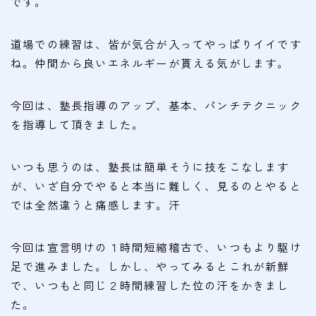
です。
会費
道場での練習は、皆が気合が入ってやっぱりイイです
無料体験
ね。仲間から良いエネルギーが貰える気がします。
入会申込
今回は、塾長指導のアップ、基本、パンチテクニック
道場について
を指導して頂きました。
塾長より
いつも思うのは、塾長は簡単そうに技をこなします
指導部紹介
が、いざ自分でやると本当に難しく、見るのとやると
安全への取り組み
では全然違うと痛感します。汗
Q＆A
今回は宣言明けの１時間短縮稽古で、いつもより駆け
足で進みました。しかし、やってみるとこれが新鮮
で、いつもと同じ２時間練習した位の汗をかきまし
た。