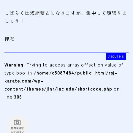
しばらくは短縮稽古になりますが、集中して頑張りま
しょう！
押忍
ABOUT ME
Warning
: Trying to access array offset on value of
type bool in
/home/c5087484/public_html/rsj-
karate.com/wp-
content/themes/jinr/include/shortcode.php
on
line
306