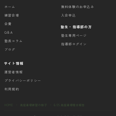
ホーム
無料体験のお申込み
練習会場
入会申込
会費
塾生・指導部の方
Q＆A
塾生専用ページ
塾長コラム
指導部ログイン
ブログ
サイト情報
運営者情報
プライバシーポリシー
利用規約
HOME
高座道場練習の様子
6/25 高座道場稽古報告
＞
＞