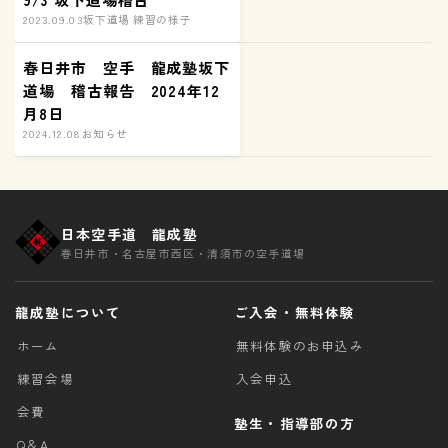
2023.09.03
坂下道場 練習の様子
春日井市 空手 龍成塾坂下
道場 稽古報告 2024年12
月8日
2024.12.08
お知らせ
日本空手道 龍成塾
春日井市・名古屋市西区・清須市の空手道場
龍成塾について
ご入会・無料体験
ホーム
無料体験のお申込み
練習会場
入会申込
会費
塾生・指導部の方
Q＆A