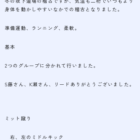
冬の坂下道場の稽古ですが、気温も二桁でいつもより
会費
身体を動かしやすいなかでの稽古となりました。
無料体験
準備運動、ランニング、柔軟。
入会申込
基本
道場について
2つのグループに分かれて行いました。
塾長より
指導部紹介
S藤さん、K瀬さん、リードありがとうございました。
安全への取り組み
Q＆A
ミット蹴り
右、左のミドルキック