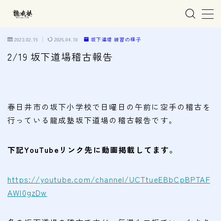
MENU
2023.02.19
2026.04.10
坂下道場 練習の様子
2/19 坂下道場稽古報告
ホーム
親子で学ぶ空手
春日井市の坂下小学校で日曜日の午前に空手の稽古を
行っている龍成塾坂下道場の稽古報告​です。
練習会場
春日井市の道場
下記YouTubeリンク先に動画掲載してます。
名古屋市西区の道場
清須市の道場
https://youtube.com/channel/UCTtueEBbCpBPTAF
AWI0gzDw
高蔵寺の道場