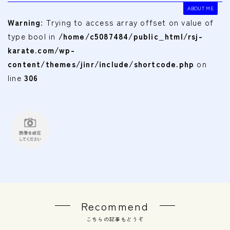
ABOUT ME
Warning
: Trying to access array offset on value of
type bool in
/home/c5087484/public_html/rsj-
karate.com/wp-
content/themes/jinr/include/shortcode.php
on
line
306
Recommend
こちらの記事もどうぞ