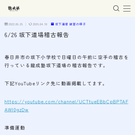
MENU
2022.06.26
2026.04.10
坂下道場 練習の様子
6/26 坂下道場稽古報告
ホーム
春日井市の坂下小学校で日曜日の午前に空手の稽古を
親子で学ぶ空手
行っている龍成塾坂下道場の稽古報告です。
練習会場
下記YouTubeリンク先に動画掲載してます。
春日井市の道場
名古屋市西区の道場
https://youtube.com/channel/UCTtueEBbCpBPTAF
清須市の道場
AWI0gzDw
高蔵寺の道場
準備運動