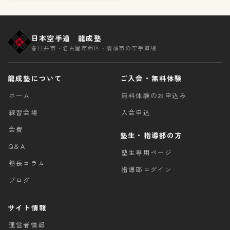
日本空手道 龍成塾
春日井市・名古屋市西区・清須市の空手道場
龍成塾について
ご入会・無料体験
ホーム
無料体験のお申込み
練習会場
入会申込
会費
塾生・指導部の方
Q＆A
塾生専用ページ
塾長コラム
指導部ログイン
ブログ
サイト情報
運営者情報