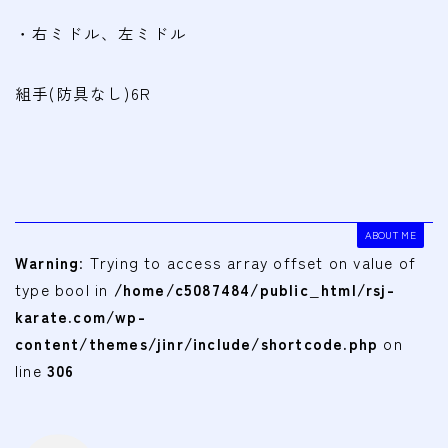
・右ミドル、左ミドル
組手(防具なし)6R
ABOUT ME
Warning
: Trying to access array offset on value of
type bool in
/home/c5087484/public_html/rsj-
karate.com/wp-
content/themes/jinr/include/shortcode.php
on
line
306