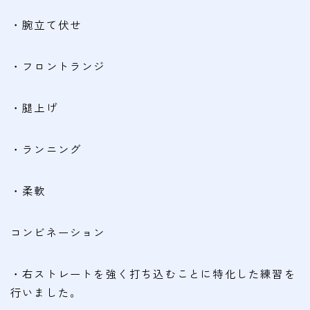
会費
・腕立て伏せ
無料体験
・フロントランジ
入会申込
・腿上げ
道場について
塾長より
・ランニング
指導部紹介
・柔軟
安全への取り組み
Q＆A
コンビネーション
・右ストレートを強く打ち込むことに特化した練習を
行いました。