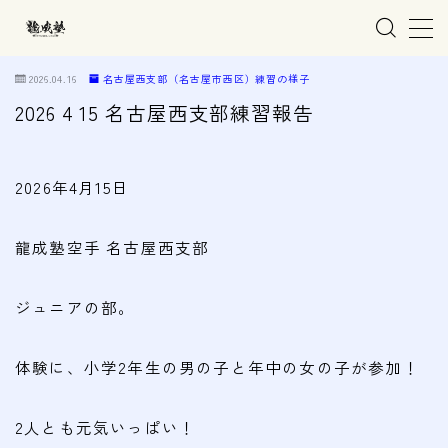
MENU
2026.04.16
名古屋西支部（名古屋市西区）練習の様子
2026 4 15 名古屋西支部練習報告
ホーム
2026年4月15日
親子で学ぶ空手
龍成塾空手 名古屋西支部
練習会場
春日井市の道場
ジュニアの部。
名古屋市西区の道場
清須市の道場
体験に、小学2年生の男の子と年中の女の子が参加！
高蔵寺の道場
2人とも元気いっぱい！