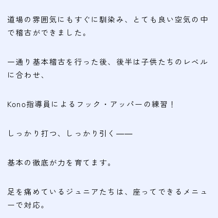
会費
道場の雰囲気にもすぐに馴染み、とても良い空気の中
無料体験
で稽古ができました。
入会申込
一通り基本稽古を行った後、後半は子供たちのレベル
に合わせ、
道場について
塾長より
Kono指導員によるフック・アッパーの練習！
指導部紹介
しっかり打つ、しっかり引く――
安全への取り組み
Q＆A
基本の徹底が力を育てます。
足を痛めているジュニアたちは、座ってできるメニュ
ーで対応。