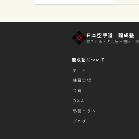
日
)
日本空手道 龍成塾
春日井市・名古屋市西区・
龍成塾について
ホーム
練習会場
会費
Q＆A
塾長コラム
ブログ