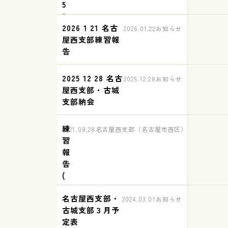
5
1
2026 1 21 名古
0
2026.01.22
お知らせ
屋西支部練習報
名
告
古
屋
西
2025 12 28 名古
2025.12.28
お知らせ
支
屋西支部・古城
部
支部納会
練
習
練
2021.08.28
名古屋西支部（名古屋市西区）練習の様子
報
習
告
報
告
(
８
名古屋西支部・
月
2024.03.01
お知らせ
古城支部３月予
２
定表
７