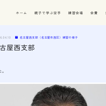
ホーム
親子で学ぶ空手
練習会場
会費
春日井市の道場
名古屋市西区の道場
26.04.10
名古屋西支部（名古屋市西区）練習の様子
清須市の道場
6 名古屋西支部
高蔵寺の道場
た。