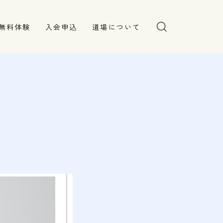
無料体験
入会申込
道場について
塾長より
指導部紹介
安全への取り組み
Q＆A