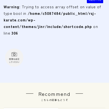
会費
Warning
: Trying to access array offset on value of
type bool in
/home/c5087484/public_html/rsj-
無料体験
karate.com/wp-
content/themes/jinr/include/shortcode.php
on
入会申込
line
306
道場について
塾長より
指導部紹介
安全への取り組み
Q＆A
Recommend
こちらの記事もどうぞ