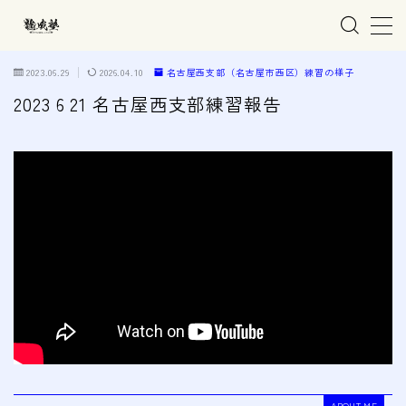
MENU
2023.06.29
2026.04.10
名古屋西支部（名古屋市西区）練習の様子
2023 6 21 名古屋西支部練習報告
ホーム
親子で学ぶ空手
練習会場
春日井市の道場
名古屋市西区の道場
清須市の道場
高蔵寺の道場
ABOUT ME