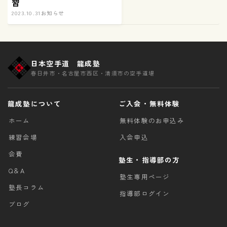
習
2023.10.31
お知らせ
日本空手道 龍成塾
春日井市・名古屋市西区・清須市の空手道場
龍成塾について
ご入会・無料体験
ホーム
無料体験のお申込み
練習会場
入会申込
会費
塾生・指導部の方
Q＆A
塾生専用ページ
塾長コラム
指導部ログイン
ブログ