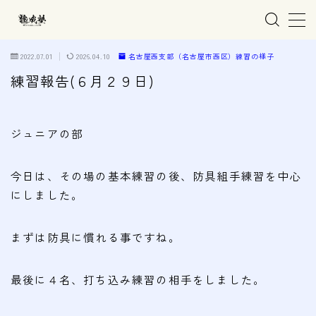
MENU
2022.07.01
2026.04.10
名古屋西支部（名古屋市西区）練習の様子
練習報告(６月２９日)
ホーム
ジュニアの部
親子で学ぶ空手
今日は、その場の基本練習の後、防具組手練習を中心
練習会場
にしました。
春日井市の道場
名古屋市西区の道場
まずは防具に慣れる事ですね。
清須市の道場
最後に４名、打ち込み練習の相手をしました。
高蔵寺の道場