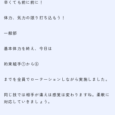
会費
辛くても前に前に！
無料体験
体力、気力の限り打ち込もう！
入会申込
一般部
道場について
基本体力を終え、今日は
塾長より
指導部紹介
約束組手①から⑥
安全への取り組み
までを全員でローテーションしながら実施しました。
Q＆A
同じ技では相手が違えは感覚は変わりますね。柔軟に
対応していきましょう。