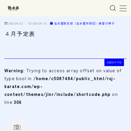
MENU
2022.04.03
2026.04.10
名古屋西支部（名古屋市西区）練習の様子
４月予定表
ホーム
親子で学ぶ空手
ABOUT ME
Warning
: Trying to access array offset on value of
練習会場
type bool in
/home/c5087484/public_html/rsj-
春日井市の道場
karate.com/wp-
content/themes/jinr/include/shortcode.php
on
名古屋市西区の道場
line
306
清須市の道場
高蔵寺の道場