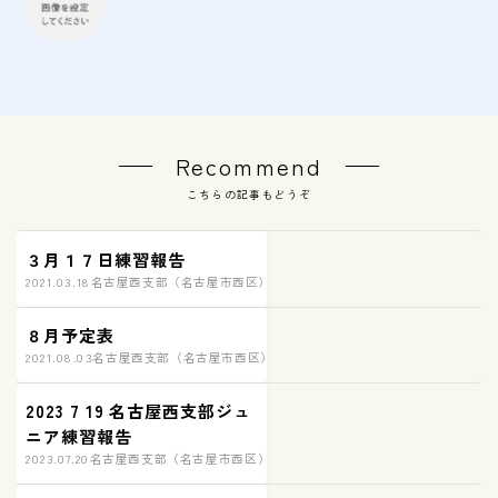
会費
無料体験
入会申込
Recommend
道場について
こちらの記事もどうぞ
塾長より
３月１７日練習報告
指導部紹介
2021.03.18
名古屋西支部（名古屋市西区）練習の様子
安全への取り組み
８月予定表
Q＆A
2021.08.03
名古屋西支部（名古屋市西区）練習の様子
2023 7 19 名古屋西支部ジュ
ニア練習報告
2023.07.20
名古屋西支部（名古屋市西区）練習の様子