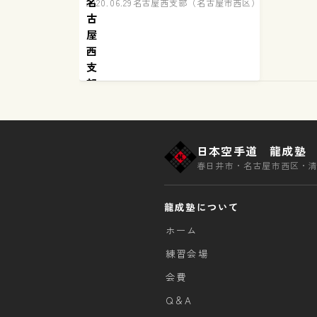
名
名
2020.06.29
名古屋西支部（名古屋市西区）練習の様子
古
古
屋
屋
西
西
支
支
部
部
一
稽
般
古
部
再
練
日本空手道 龍成塾
開
習
春日井市・名古屋市西区・
報
告
龍成塾について
ホーム
練習会場
会費
Q＆A