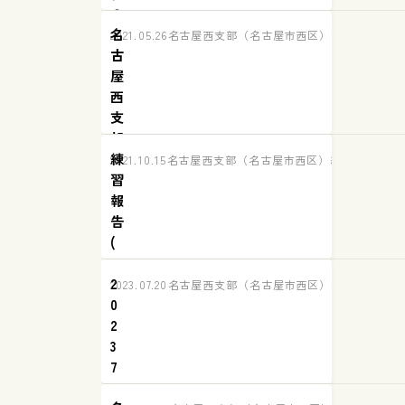
９
名
月
2021.05.26
名古屋西支部（名古屋市西区）練習の様子
古
８
屋
日
西
)
支
部
練
練
2021.10.15
名古屋西支部（名古屋市西区）練習の様子
習
習
報
報
告
告
(
１
2
０
2023.07.20
名古屋西支部（名古屋市西区）練習の様子
0
月
2
１
3
３
7
日
5
)