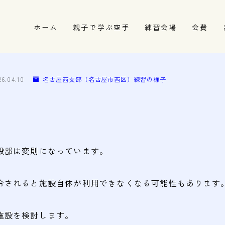
ホーム
親子で学ぶ空手
練習会場
会費
春日井市の道場
名古屋市西区の道場
26.04.10
名古屋西支部（名古屋市西区）練習の様子
清須市の道場
高蔵寺の道場
般部は変則になっています。
令されると施設自体が利用できなくなる可能性もあります
施設を検討します。