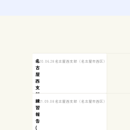
名
2020.06.28
名古屋西支部（名古屋市西区）練習の様子
古
屋
西
支
部
練
2021.09.08
名古屋西支部（名古屋市西区）練習の様子
習
稽
報
古
告
再
(
開