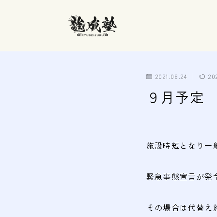
2021.08.24
20
９月予定
施設時短となり一
緊急事態宣言が発
その場合は代替え