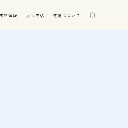
無料体験
入会申込
道場について
塾長より
指導部紹介
安全への取り組み
Q＆A
。