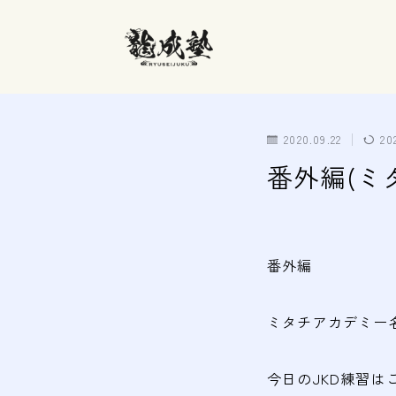
2020.09.22
20
番外編(ミ
番外編
ミタチアカデミー
今日のJKD練習は