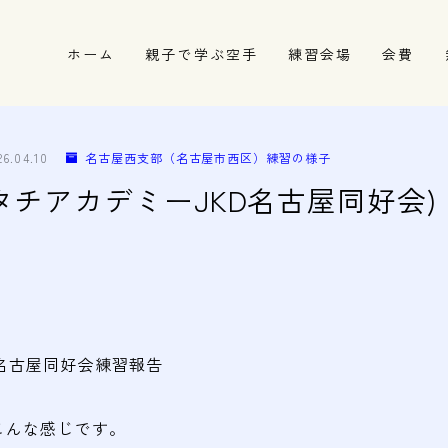
ホーム
親子で学ぶ空手
練習会場
会費
春日井市の道場
名古屋市西区の道場
26.04.10
名古屋西支部（名古屋市西区）練習の様子
清須市の道場
タチアカデミーJKD名古屋同好会)
高蔵寺の道場
名古屋同好会練習報告
こんな感じです。