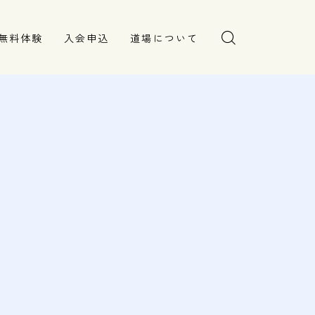
無料体験
入会申込
道場について
塾長より
指導部紹介
安全への取り組み
Q＆A