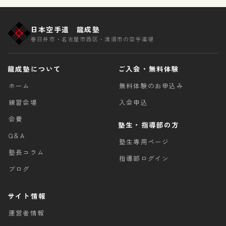
日本空手道 龍成塾
春日井市・名古屋市西区・清須市の空手道場
龍成塾について
ご入会・無料体験
ホーム
無料体験のお申込み
練習会場
入会申込
会費
塾生・指導部の方
Q＆A
塾生専用ページ
塾長コラム
指導部ログイン
ブログ
サイト情報
運営者情報