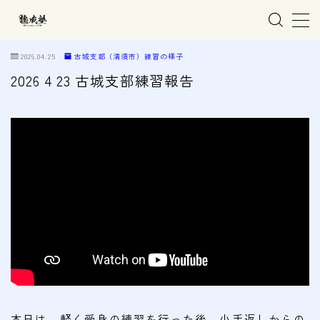
MENU
2026.04.25
古城支部（清須市）練習の様子
2026 4 23 古城支部練習報告
ホーム
親子で学ぶ空手
練習会場
春日井市の道場
名古屋市西区の道場
清須市の道場
高蔵寺の道場
本日は、軽く受身の練習を行った後、小手返しからの