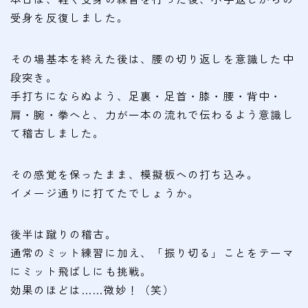
会費
受身を反復しました。
無料体験
その場基本を終えた後は、腰の切り返しを意識した中
段突き。
入会申込
手打ちにならぬよう、足裏・足首・膝・腰・背中・
肩・腕・拳へと、力が一本の流れで伝わるよう意識し
道場について
て稽古しました。
塾長より
指導部紹介
その感覚を保ったまま、模擬板への打ち込み。
イメージ通りに打てたでしょうか。
安全への取り組み
Q＆A
後半は蹴りの稽古。
通常のミット練習に加え、「振り切る」ことをテーマ
にミット飛ばしにも挑戦。
効果のほどは……微妙！（笑）