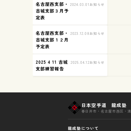
名古屋西支部・
9
お
2024.03.01
お知らせ
古城支部３月予
古
知
定表
城
ら
支
せ
部
名古屋西支部・
2023.12.08
お知らせ
練
古城支部１２月
習
予定表
報
告
2025 4 11 古城
2025.04.12
お知らせ
支部練習報告
日本空手道 龍成塾
春日井市・名古屋市西区・
龍成塾について