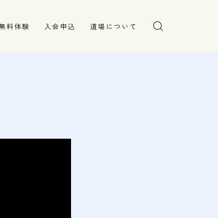
無料体験
入会申込
道場について
塾長より
指導部紹介
安全への取り組み
Q＆A