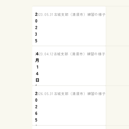
2
2023.05.31
古城支部（清須市）練習の様子
0
2
3
5
2
４
6
2023.04.12
古城支部（清須市）練習の様子
月
古
１
城
４
支
日
部
(
練
2
金
習
2026.05.31
古城支部（清須市）練習の様子
0
)
報
2
お
告
6
休
5
み
2
の