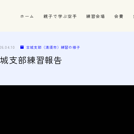
ホーム
親子で学ぶ空手
練習会場
会費
春日井市の道場
名古屋市西区の道場
26.04.10
古城支部（清須市）練習の様子
清須市の道場
 3 古城支部練習報告
高蔵寺の道場