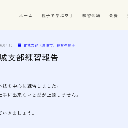
ホーム
親子で学ぶ空手
練習会場
会費
春日井市の道場
名古屋市西区の道場
6.04.10
古城支部（清須市）練習の様子
清須市の道場
7 古城支部練習報告
高蔵寺の道場
の場の基本技を中心に練習
上手に出来ないと型が上達しません。
ていきましょう。