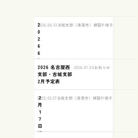
2
2026.06.13
古城支部（清須市）練習の様子
0
2
6
6
1
2026 名古屋西
2
2026.01.30
お知らせ
支部・古城支部
古
2月予定表
城
支
部
２
2023.02.27
古城支部（清須市）練習の様子
練
月
習
１
報
７
告
日
練