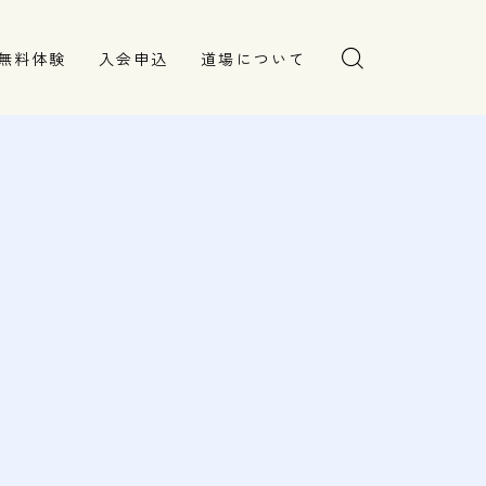
無料体験
入会申込
道場について
塾長より
指導部紹介
安全への取り組み
Q＆A
しました。