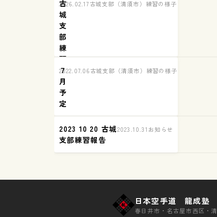
古
習
2026.02.17
古城支部（清須市）練習の様子
城
報
支
告
部
練
習
７
報
2022.07.06
古城支部（清須市）練習の様子
月
告
予
定
2023 10 20 古城
2023.10.31
お知らせ
支部練習報告
日本空手道 龍成塾
春日井市・名古屋市西区・