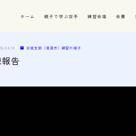
ホーム
親子で学ぶ空手
練習会場
会費
春日井市の道場
名古屋市西区の道場
26.04.10
古城支部（清須市）練習の様子
清須市の道場
8練報告
高蔵寺の道場