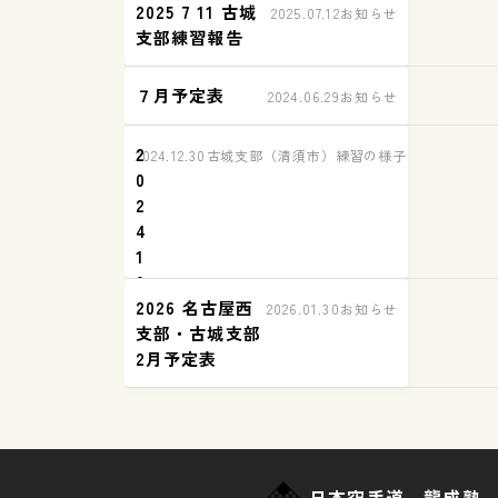
2025 7 11 古城
2025.07.12
お知らせ
支部練習報告
７月予定表
2024.06.29
お知らせ
2
2024.12.30
古城支部（清須市）練習の様子
0
2
4
1
2
2026 名古屋西
1
2026.01.30
お知らせ
支部・古城支部
8
2月予定表
古
城
支
部
練
習
日本空手道 龍成塾