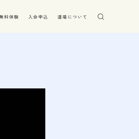
無料体験
入会申込
道場について
塾長より
指導部紹介
安全への取り組み
Q＆A