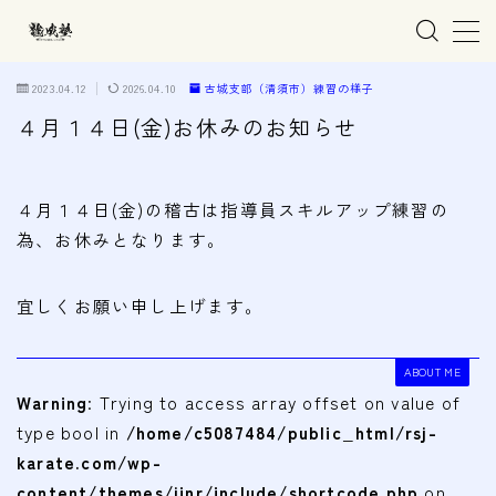
MENU
2023.04.12
2026.04.10
古城支部（清須市）練習の様子
４月１４日(金)お休みのお知らせ
ホーム
４月１４日(金)の稽古は指導員スキルアップ練習の
親子で学ぶ空手
為、お休みとなります。
練習会場
宜しくお願い申し上げます。
春日井市の道場
名古屋市西区の道場
ABOUT ME
清須市の道場
Warning
: Trying to access array offset on value of
type bool in
/home/c5087484/public_html/rsj-
高蔵寺の道場
karate.com/wp-
content/themes/jinr/include/shortcode.php
on