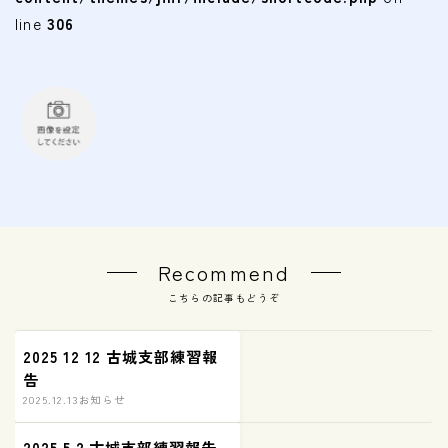
会費
line
306
無料体験
入会申込
道場について
塾長より
指導部紹介
Recommend
安全への取り組み
こちらの記事もどうぞ
Q＆A
2025 12 12 古城支部練習報
告
2025.12.13
お知らせ
2025 5 2 古城支部練習報告