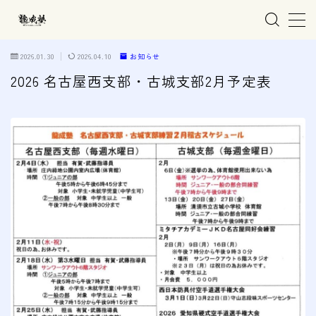
MENU
2026.01.30
2026.04.10
お知らせ
2026 名古屋西支部・古城支部2月予定表
ホーム
親子で学ぶ空手
練習会場
春日井市の道場
名古屋市西区の道場
清須市の道場
高蔵寺の道場