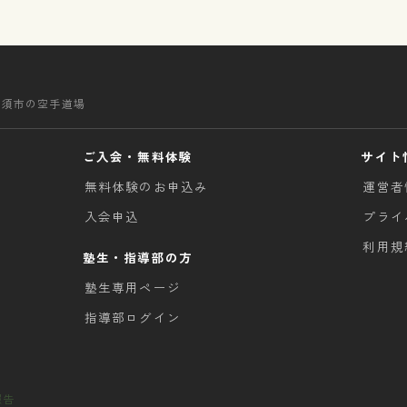
清須市の空手道場
ご入会・無料体験
サイト
無料体験のお申込み
運営者
入会申込
プライ
利用規
塾生・指導部の方
塾生専用ページ
指導部ログイン
報告