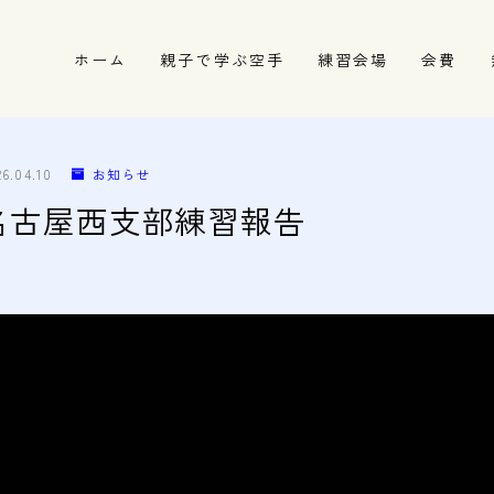
ホーム
親子で学ぶ空手
練習会場
会費
春日井市の道場
名古屋市西区の道場
26.04.10
お知らせ
清須市の道場
 14 名古屋西支部練習報告
高蔵寺の道場