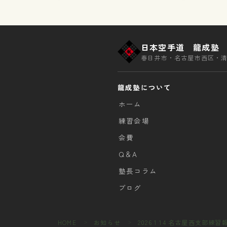
日本空手道 龍成塾
春日井市・名古屋市西区・
龍成塾について
ホーム
練習会場
会費
Q＆A
塾長コラム
ブログ
HOME
お知らせ
2026 1 14 名古屋西支部練習
＞
＞