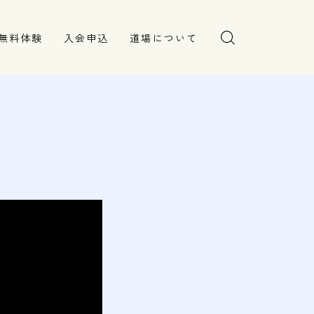
無料体験
入会申込
道場について
塾長より
指導部紹介
安全への取り組み
Q＆A