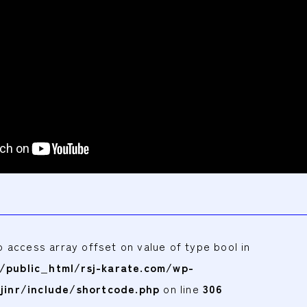
to access array offset on value of type bool in
public_html/rsj-karate.com/wp-
jinr/include/shortcode.php
on line
306