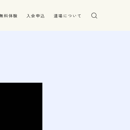
無料体験
入会申込
道場について
塾長より
指導部紹介
安全への取り組み
Q＆A