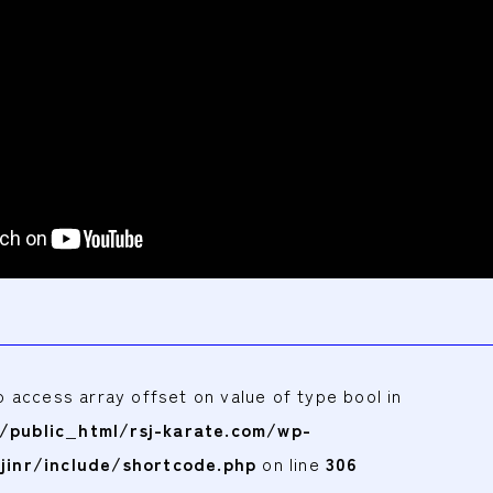
to access array offset on value of type bool in
public_html/rsj-karate.com/wp-
jinr/include/shortcode.php
on line
306