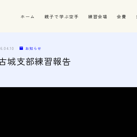
ホーム
親子で学ぶ空手
練習会場
会費
春日井市の道場
名古屋市西区の道場
26.04.10
お知らせ
清須市の道場
 10 古城支部練習報告
高蔵寺の道場