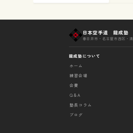
日本空手道 龍成塾
春日井市・名古屋市西区・
龍成塾について
ホーム
練習会場
会費
Q＆A
塾長コラム
ブログ