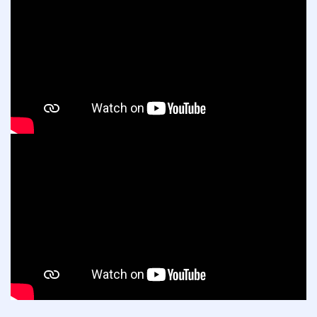
会費
無料体験
入会申込
道場について
塾長より
指導部紹介
安全への取り組み
Q＆A