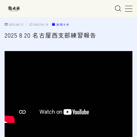
MENU
2025.08.21
2026.04.10
お知らせ
2025 8 20 名古屋西支部練習報告
ホーム
親子で学ぶ空手
練習会場
春日井市の道場
名古屋市西区の道場
清須市の道場
高蔵寺の道場