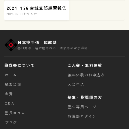
2024 １26 古城支部練習報告
2024.02.03
お知らせ
日本空手道 龍成塾
春日井市・名古屋市西区・清須市の空手道場
龍成塾について
ご入会・無料体験
ホーム
無料体験のお申込み
練習会場
入会申込
会費
塾生・指導部の方
Q＆A
塾生専用ページ
塾長コラム
指導部ログイン
ブログ