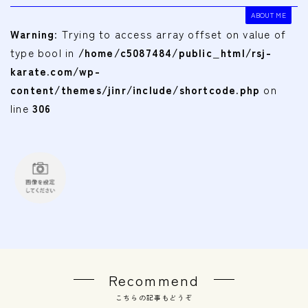
ABOUT ME
Warning
: Trying to access array offset on value of
type bool in
/home/c5087484/public_html/rsj-
karate.com/wp-
content/themes/jinr/include/shortcode.php
on
line
306
Recommend
こちらの記事もどうぞ