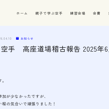
ホーム
親子で学ぶ空手
練習会場
会費
春日井市の道場
名古屋市西区の道場
26.04.10
お知らせ
清須市の道場
空手 高座道場稽古報告 2025年6
高蔵寺の道場
す。
参加が少なかったですが、
い程の気合いで頑張りました！