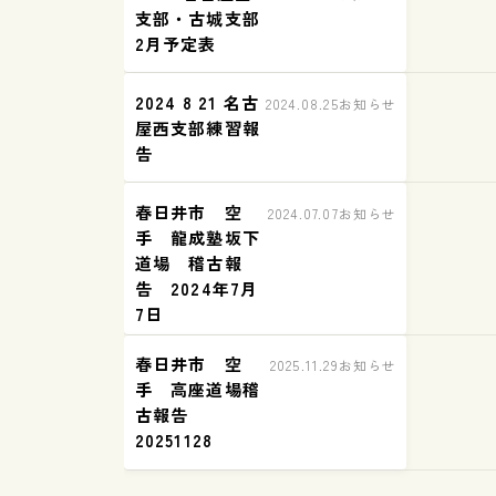
支部・古城支部
2月予定表
2024 8 21 名古
2024.08.25
お知らせ
屋西支部練習報
告
春日井市 空
2024.07.07
お知らせ
手 龍成塾坂下
道場 稽古報
告 2024年7月
7日
春日井市 空
2025.11.29
お知らせ
手 高座道場稽
古報告
20251128