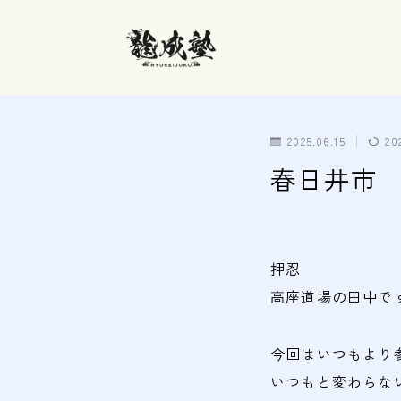
2025.06.15
20
春日井市 
押忍
高座道場の田中で
今回はいつもより
いつもと変わらな