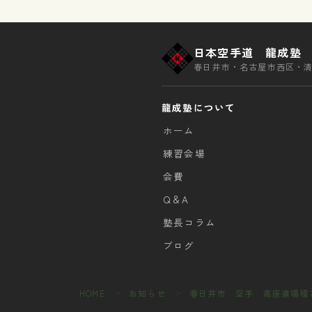
日本空手道 龍成塾
春日井市・名古屋市西区・
龍成塾について
ホーム
練習会場
会費
Q＆A
塾長コラム
ブログ
HOME
お知らせ
春日井市 空手 高座道場稽古報
＞
＞