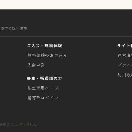
清須市の空手道場
ご入会・無料体験
サイト
無料体験のお申込み
運営者
入会申込
プライ
利用規
塾生・指導部の方
塾生専用ページ
指導部ログイン
告 2025年6月15日