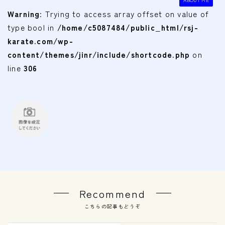
会費
Warning
: Trying to access array offset on value of
type bool in
/home/c5087484/public_html/rsj-
無料体験
karate.com/wp-
content/themes/jinr/include/shortcode.php
on
入会申込
line
306
道場について
塾長より
指導部紹介
安全への取り組み
Q＆A
Recommend
こちらの記事もどうぞ