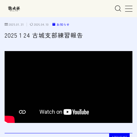
MENU
2025.01.31
2026.04.10
お知らせ
2025 1 24 古城支部練習報告
ホーム
親子で学ぶ空手
練習会場
春日井市の道場
名古屋市西区の道場
清須市の道場
高蔵寺の道場
ABOUT ME