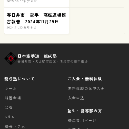
2025.09.07
お知らせ
春日井市 空手 高座道場稽
古報告 2024年11月29日
2024.11.30
お知らせ
日本空手道 龍成塾
春日井市・名古屋市西区・清須市の空手道場
龍成塾について
ご入会・無料体験
ホーム
無料体験のお申込み
練習会場
入会申込
会費
塾生・指導部の方
Q＆A
塾生専用ページ
塾長コラム