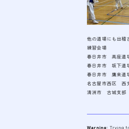
他の道場にも出稽
練習会場
春日井市 高座道場 金
春日井市 坂下道場 日
春日井市 鷹来道場 火
名古屋市西区 西
清洲市 古城支部
Warning
: Trying 