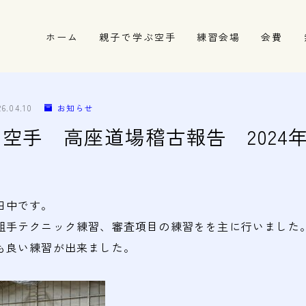
ホーム
親子で学ぶ空手
練習会場
会費
春日井市の道場
名古屋市西区の道場
26.04.10
お知らせ
清須市の道場
空手 高座道場稽古報告 2024年1
高蔵寺の道場
田中です。
組手テクニック練習、審査項目の練習をを主に行いました
も良い練習が出来ました。