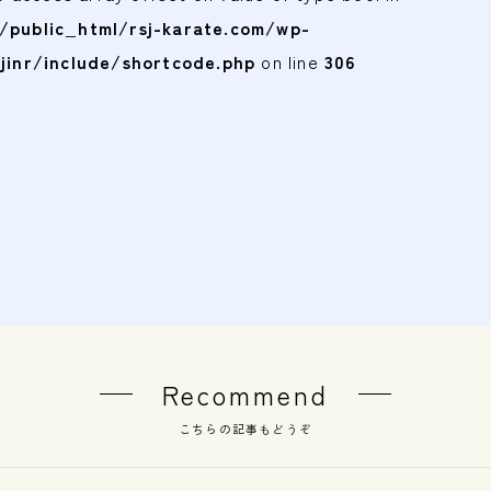
public_html/rsj-karate.com/wp-
jinr/include/shortcode.php
on line
306
Recommend
こちらの記事もどうぞ