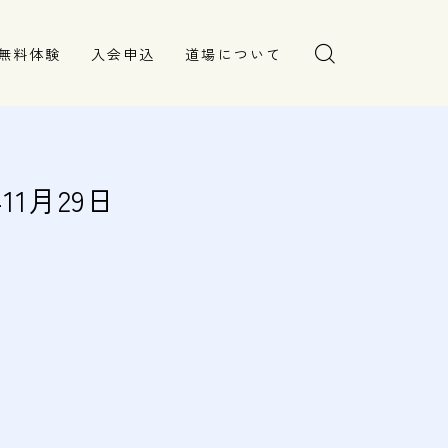
無料体験
入会申込
道場について
塾長より
指導部紹介
安全への取り組み
1月29日
Q＆A
。