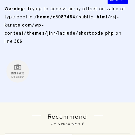
会費
Warning
: Trying to access array offset on value of
type bool in
/home/c5087484/public_html/rsj-
無料体験
karate.com/wp-
content/themes/jinr/include/shortcode.php
on
入会申込
line
306
道場について
塾長より
指導部紹介
安全への取り組み
Q＆A
Recommend
こちらの記事もどうぞ