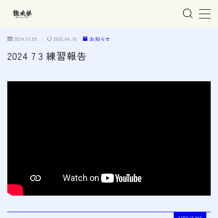
MENU
2024.07.05
2026.04.10
お知らせ
2024 7 3 練習報告
ホーム
親子で学ぶ空手
練習会場
春日井市の道場
名古屋市西区の道場
清須市の道場
高蔵寺の道場
ABOUT ME