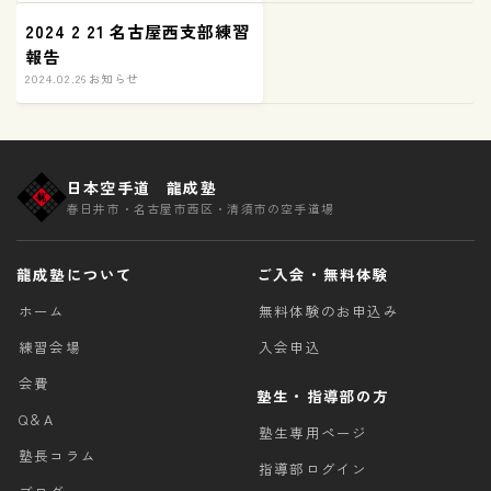
2024 2 21 名古屋西支部練習
報告
2024.02.26
お知らせ
日本空手道 龍成塾
春日井市・名古屋市西区・清須市の空手道場
龍成塾について
ご入会・無料体験
ホーム
無料体験のお申込み
練習会場
入会申込
会費
塾生・指導部の方
Q＆A
塾生専用ページ
塾長コラム
指導部ログイン