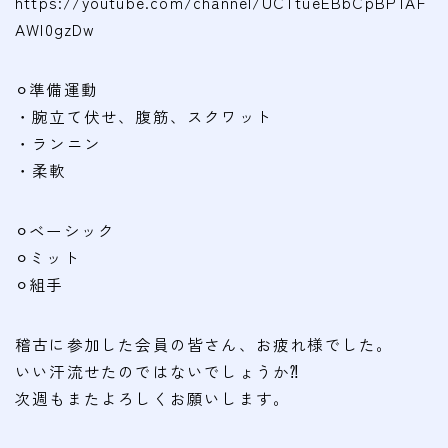
https://youtube.com/channel/UCTtueEBbCpBPTAF
会費
AWI0gzDw
無料体験
⚪︎準備運動
・腕立て伏せ、腹筋、スクワット
入会申込
・ランニン
・柔軟
道場について
塾長より
⚪︎ベーシック
指導部紹介
⚪︎ミット
安全への取り組み
⚪︎組手
Q＆A
稽古に参加した会員の皆さん、お疲れ様でした。
いい汗流せたのではないでしょうか⁈
次週もまたよろしくお願いします。