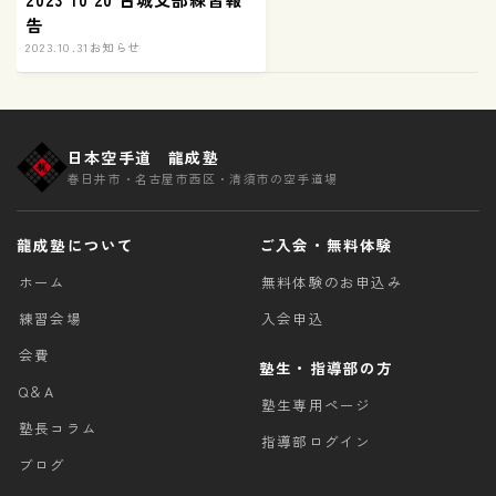
告
2023.10.31
お知らせ
日本空手道 龍成塾
春日井市・名古屋市西区・清須市の空手道場
龍成塾について
ご入会・無料体験
ホーム
無料体験のお申込み
練習会場
入会申込
会費
塾生・指導部の方
Q＆A
塾生専用ページ
塾長コラム
指導部ログイン
ブログ