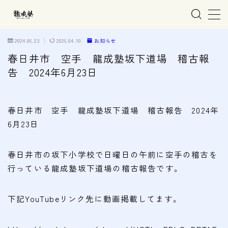
MENU
2024.06.23
2026.04.10
お知らせ
春日井市 空手 龍成塾坂下道場 稽古報
告 2024年6月23日
ホーム
親子で学ぶ空手
春日井市 空手 龍成塾坂下道場 稽古報告 2024年
6月23日
練習会場
春日井市の道場
春日井市の坂下小学校で日曜日の午前に空手の稽古を
名古屋市西区の道場
行っている龍成塾坂下道場の稽古報告​です。
清須市の道場
下記YouTubeリンク先に動画掲載してます。
高蔵寺の道場