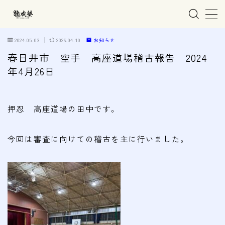
MENU
2024.05.03
2026.04.10
お知らせ
春日井市 空手 高座道場稽古報告 2024
年4月26日
ホーム
親子で学ぶ空手
押忍 高座道場の田中です。
練習会場
今回は審査に向けての稽古を主に行いました。
春日井市の道場
名古屋市西区の道場
清須市の道場
高蔵寺の道場