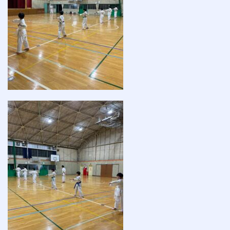
会費
無料体験
入会申込
道場について
塾長より
指導部紹介
安全への取り組み
Q＆A