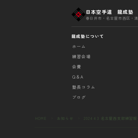
日本空手道 龍成塾
春日井市・名古屋市西区・
龍成塾について
ホーム
練習会場
会費
Q＆A
塾長コラム
ブログ
HOME
お知らせ
2024 4 3 名古屋西支部練習
＞
＞