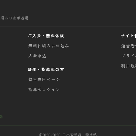
清須市の空手道場
ご入会・無料体験
サイト
無料体験のお申込み
運営者
入会申込
プライ
利用規
塾生・指導部の方
塾生専用ページ
指導部ログイン
報告
2020–2026 日本空手道 龍成塾