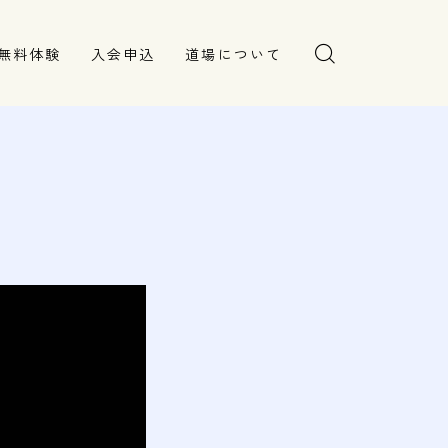
無料体験
入会申込
道場について
塾長より
指導部紹介
安全への取り組み
Q＆A