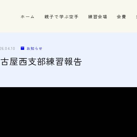
ホーム
親子で学ぶ空手
練習会場
会費
春日井市の道場
名古屋市西区の道場
26.04.10
お知らせ
清須市の道場
 3 名古屋西支部練習報告
高蔵寺の道場