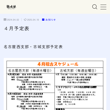
MENU
2024.04.02
2026.04.10
お知らせ
４月予定表
ホーム
名古屋西支部・古城支部予定表
親子で学ぶ空手
練習会場
春日井市の道場
名古屋市西区の道場
清須市の道場
高蔵寺の道場