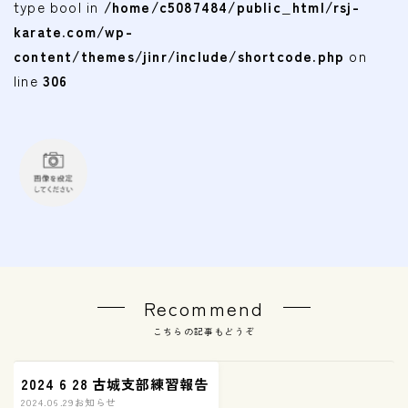
type bool in
/home/c5087484/public_html/rsj-
karate.com/wp-
content/themes/jinr/include/shortcode.php
on
line
306
Recommend
こちらの記事もどうぞ
2024 6 28 古城支部練習報告
2024.06.29
お知らせ