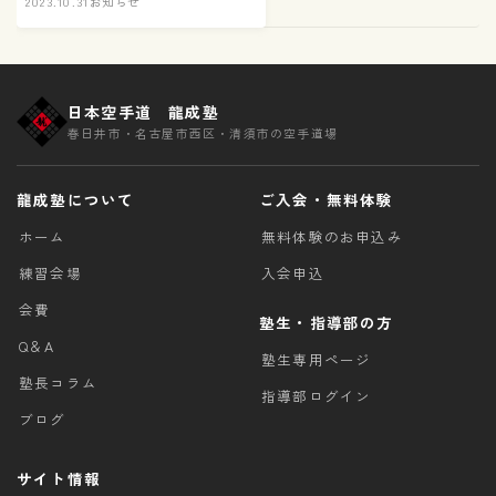
2023.10.31
お知らせ
日本空手道 龍成塾
春日井市・名古屋市西区・清須市の空手道場
龍成塾について
ご入会・無料体験
ホーム
無料体験のお申込み
練習会場
入会申込
会費
塾生・指導部の方
Q＆A
塾生専用ページ
塾長コラム
指導部ログイン
ブログ
サイト情報