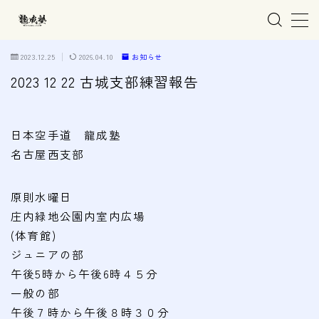
MENU
2023.12.25
2026.04.10
お知らせ
2023 12 22 古城支部練習報告
ホーム
日本空手道 龍成塾
親子で学ぶ空手
名古屋西支部
練習会場
原則水曜日
春日井市の道場
庄内緑地公園内室内広場
名古屋市西区の道場
(体育館)
ジュニアの部
清須市の道場
午後5時から午後6時４５分
高蔵寺の道場
一般の部
午後７時から午後８時３０分