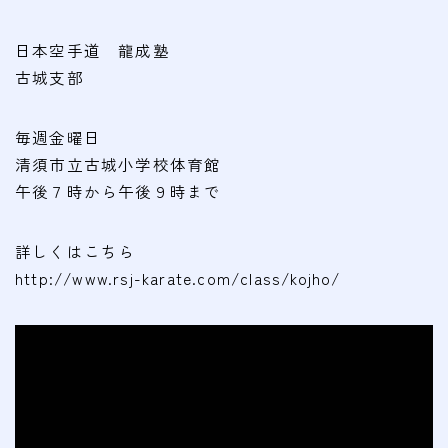
会費
日本空手道 龍成塾
無料体験
古城支部
入会申込
毎週金曜日
清須市立古城小学校体育館
道場について
午後７時から午後９時まで
塾長より
指導部紹介
詳しくはこちら
http://www.rsj-karate.com/class/kojho/
安全への取り組み
Q＆A