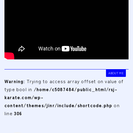
ABOUT ME
Warning
: Trying to access array offset on value of
type bool in
/home/c5087484/public_html/rsj-
karate.com/wp-
content/themes/jinr/include/shortcode.php
on
line
306