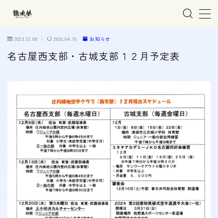
MENU
2023.12.08
2026.04.10
お知らせ
名古屋西支部・古城支部１２月予定表
ホーム
親子で学ぶ空手
練習会場
春日井市の道場
名古屋市西区の道場
清須市の道場
高蔵寺の道場