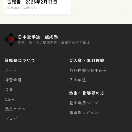
古報告 2026年2月13日
2026.02.16
お知らせ
日本空手道 龍成塾
春日井市・名古屋市西区・清須市の空手道場
龍成塾について
ご入会・無料体験
ホーム
無料体験のお申込み
練習会場
入会申込
会費
塾生・指導部の方
Q＆A
塾生専用ページ
塾長コラム
指導部ログイン
ブログ