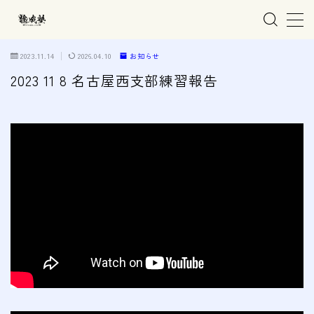
MENU
2023.11.14
2026.04.10
お知らせ
2023 11 8 名古屋西支部練習報告
ホーム
親子で学ぶ空手
練習会場
春日井市の道場
名古屋市西区の道場
清須市の道場
高蔵寺の道場