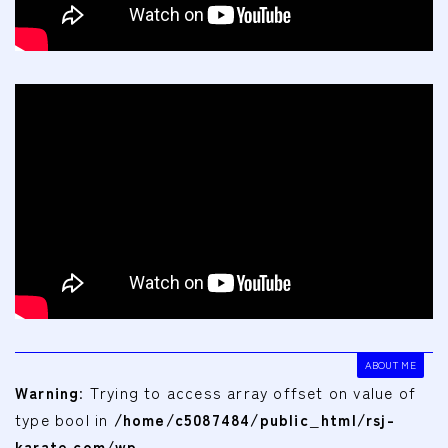
ABOUT ME
Warning
: Trying to access array offset on value of
type bool in
/home/c5087484/public_html/rsj-
karate.com/wp-