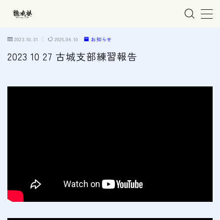
MENU
2023.10.31
2026.04.10
お知らせ
2023 10 27 古城支部練習報告
ホーム
親子で学ぶ空手
練習会場
春日井市の道場
名古屋市西区の道場
清須市の道場
高蔵寺の道場