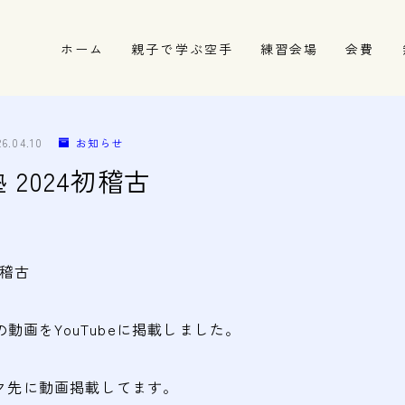
ホーム
親子で学ぶ空手
練習会場
会費
春日井市の道場
名古屋市西区の道場
26.04.10
お知らせ
清須市の道場
塾 2024初稽古
高蔵寺の道場
初稽古
動画をYouTubeに掲載しました。
リンク先に動画掲載してます。