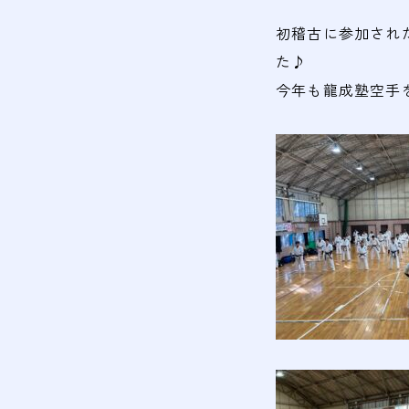
初稽古に参加され
た♪
今年も龍成塾空手