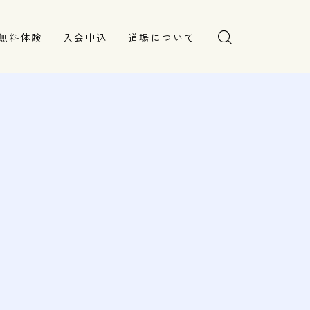
無料体験
入会申込
道場について
塾長より
指導部紹介
安全への取り組み
Q＆A