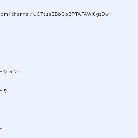
.com/channel/UCTtueEBbCpBPTAFAWI0gzDw
ーション
折り
グ