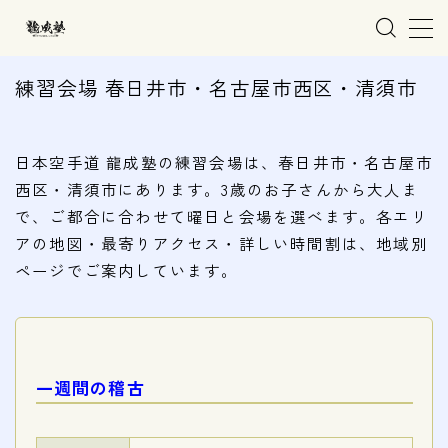
MENU
練習会場 春日井市・名古屋市西区・清須市
ホーム
日本空手道 龍成塾の練習会場は、春日井市・名古屋市
西区・清須市にあります。3歳のお子さんから大人ま
親子で学ぶ空手
で、ご都合に合わせて曜日と会場を選べます。各エリ
アの地図・最寄りアクセス・詳しい時間割は、地域別
練習会場
ページでご案内しています。
春日井市の道場
名古屋市西区の道場
清須市の道場
一週間の稽古
高蔵寺の道場