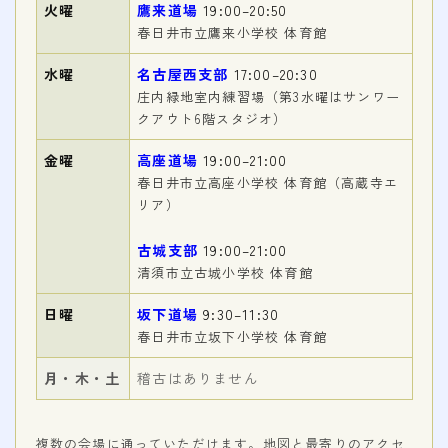
会費
火曜
鷹来道場
19:00–20:50
春日井市立鷹来小学校 体育館
無料体験
水曜
名古屋西支部
17:00–20:30
庄内緑地室内練習場（第3水曜はサンワー
入会申込
クアウト6階スタジオ）
金曜
高座道場
19:00–21:00
道場について
春日井市立高座小学校 体育館（高蔵寺エ
リア）
塾長より
指導部紹介
古城支部
19:00–21:00
清須市立古城小学校 体育館
安全への取り組み
日曜
坂下道場
9:30–11:30
Q＆A
春日井市立坂下小学校 体育館
月・木・土
稽古はありません
複数の会場に通っていただけます。地図と最寄りのアクセ