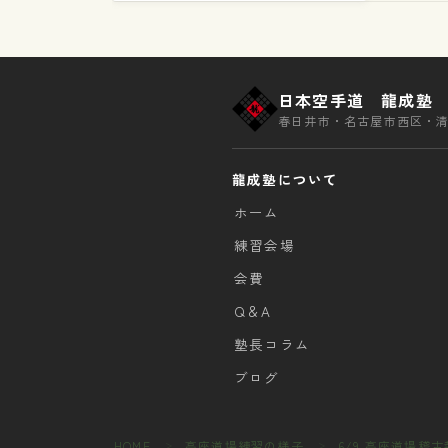
日本空手道 龍成塾
春日井市・名古屋市西区・
龍成塾について
ホーム
練習会場
会費
Q＆A
塾長コラム
ブログ
HOME
高座道場練習の様子
6/9 高座道場稽
＞
＞