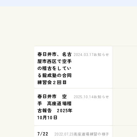
春日井市、名古
2024.03.17
お知らせ
屋市西区で空手
の稽古をしてい
る龍成塾の合同
練習会２回目
春日井市 空
2025.10.14
お知らせ
手 高座道場稽
古報告 2025年
10月10日
7/22
2022.07.23
高座道場練習の様子