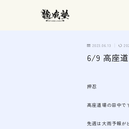
2023.06.13
20
6/9 高
押忍
高座道場の田中で
先週は大雨予報が