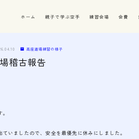
ホーム
親子で学ぶ空手
練習会場
会費
春日井市の道場
名古屋市西区の道場
26.04.10
高座道場練習の様子
清須市の道場
座道場稽古報告
高蔵寺の道場
す。
出ていましたので、安全を最優先に休みにしました。