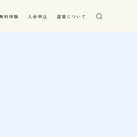
無料体験
入会申込
道場について
塾長より
指導部紹介
安全への取り組み
Q＆A