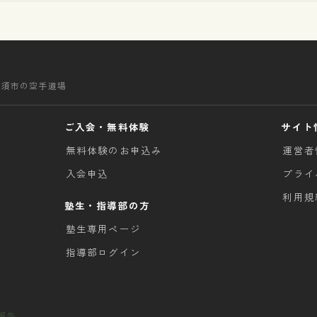
清須市の空手道場
ご入会・無料体験
サイト
無料体験のお申込み
運営者
入会申込
プライ
利用規
塾生・指導部の方
塾生専用ページ
指導部ログイン
古報告