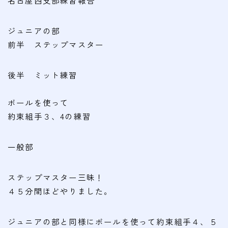
名古屋西支部練習報告
会費
ジュニアの部
無料体験
前半 ステップマスター
入会申込
後半 ミット練習
道場について
ボールを使って
塾長より
約束組手３、4の練習
指導部紹介
安全への取り組み
一般部
Q＆A
ステップマスター三昧！
４５分間ほどやりました。
ジュニアの部と同様にボールを使って約束組手４、５