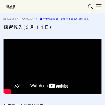
MENU
2022.09.27
2026.04.10
名古屋西支部（名古屋市西区）練習の様子
練習報告(９月１４日)
ホーム
親子で学ぶ空手
練習会場
春日井市の道場
名古屋市西区の道場
清須市の道場
高蔵寺の道場