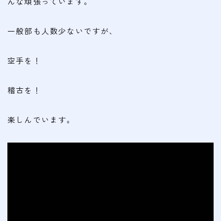
んな頑張っています。
会費
一般部も人数少ないですが、
無料体験
入会申込
空手を！
道場について
稽古を！
塾長より
楽しんでいます。
指導部紹介
安全への取り組み
Q＆A