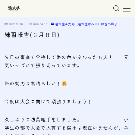
MENU
2022.06.10
2026.04.10
名古屋西支部（名古屋市西区）練習の様子
練習報告(６月８日)
ホーム
先日の審査で合格して帯の色が変わった５人！ 元
親子で学ぶ空手
気いっぱいで張り切っています。
練習会場
帯の効力は素晴らしい！
春日井市の道場
名古屋市西区の道場
今度は大会に向けて頑張りましょう！
清須市の道場
久しぶりに防具組手をしました。 小
高蔵寺の道場
学生の部で大会で入賞する選手は現在いませんが、み