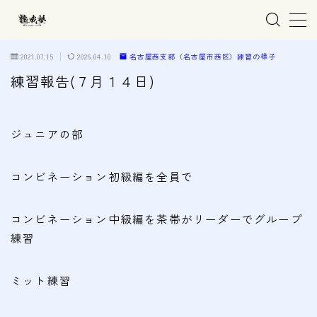
MENU
2021.07.15
2026.04.10
名古屋西支部（名古屋市西区）練習の様子
練習報告(７月１４日)
ホーム
ジュニアの部
親子で学ぶ空手
コンビネーション初級編を全員で
練習会場
春日井市の道場
コンビネーション中級編を茶帯がリーダーでグループ
名古屋市西区の道場
練習
清須市の道場
ミット練習
高蔵寺の道場