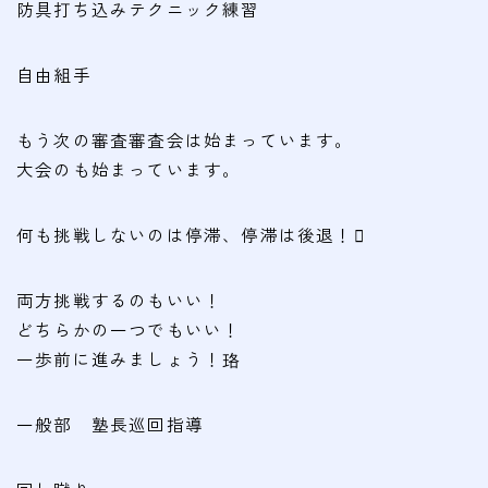
会費
防具打ち込みテクニック練習
無料体験
自由組手
入会申込
もう次の審査審査会は始まっています。
大会のも始まっています。
道場について
塾長より
何も挑戦しないのは停滞、停滞は後退！
指導部紹介
両方挑戦するのもいい！
安全への取り組み
どちらかの一つでもいい！
Q＆A
一歩前に進みましょう！珞
一般部 塾長巡回指導