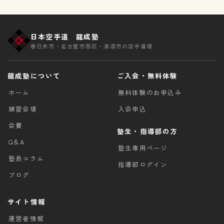
日本空手道 龍成塾
春日井市・名古屋市西区・清須市の空手道場
龍成塾について
ご入会・無料体験
ホーム
無料体験のお申込み
練習会場
入会申込
会費
塾生・指導部の方
Q＆A
塾生専用ページ
塾長コラム
指導部ログイン
ブログ
サイト情報
運営者情報