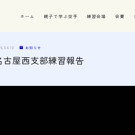
ホーム
親子で学ぶ空手
練習会場
会費
春日井市の道場
名古屋市西区の道場
26.04.10
お知らせ
清須市の道場
 16 名古屋西支部練習報告
高蔵寺の道場