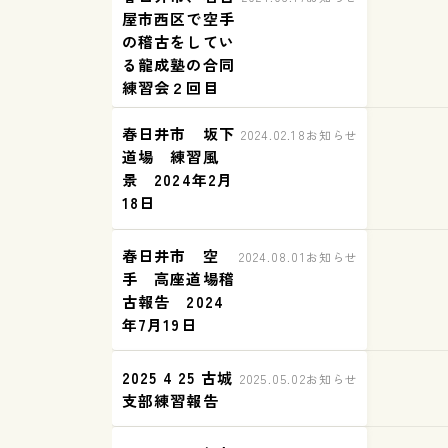
屋市西区で空手
の稽古をしてい
る龍成塾の合同
練習会２回目
春日井市 坂下
2024.02.18
お知らせ
道場 練習風
景 2024年2月
18日
春日井市 空
2024.08.01
お知らせ
手 高座道場稽
古報告 2024
年7月19日
2025 4 25 古城
2025.05.02
お知らせ
支部練習報告