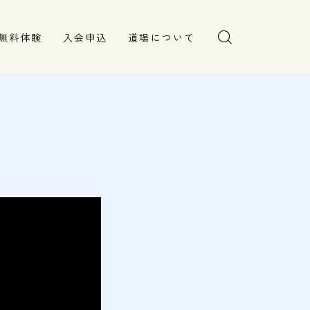
無料体験
入会申込
道場について
塾長より
指導部紹介
安全への取り組み
Q＆A