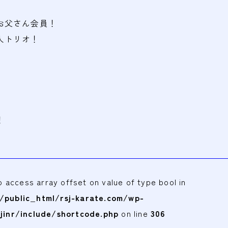
お父さん会員！
人トリオ！
！
to access array offset on value of type bool in
public_html/rsj-karate.com/wp-
jinr/include/shortcode.php
on line
306