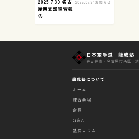
2025 7 30 名古
2025.07.31
お知らせ
屋西支部練習報
告
日本空手道 龍成塾
春日井市・名古屋市西区・
龍成塾について
ホーム
練習会場
会費
Q＆A
塾長コラム